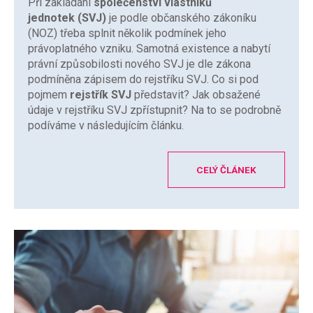
Při zakládání
společenství vlastníků
jednotek
(SVJ)
je podle občanského zákoníku
(NOZ) třeba splnit několik podmínek jeho
právoplatného vzniku. Samotná existence a nabytí
právní způsobilosti nového SVJ je dle zákona
podmíněna zápisem do rejstříku SVJ. Co si pod
pojmem
rejstřík SVJ
představit? Jak obsažené
údaje v rejstříku SVJ zpřístupnit? Na to se podrobně
podíváme v následujícím článku.
CELÝ ČLÁNEK