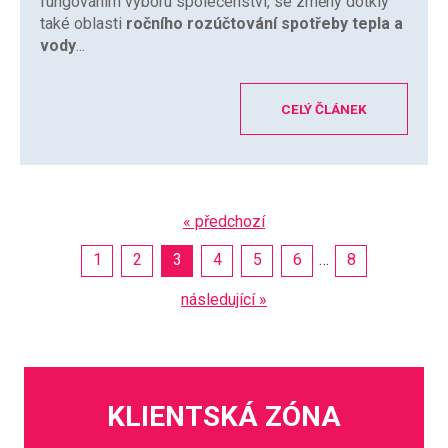
fungováním výboru společenství, se změny dotkly
také oblasti
ročního rozúčtování spotřeby tepla a
vody
...
CELÝ ČLÁNEK
« předchozí
1
2
3
4
5
6
…
8
následující »
KLIENTSKÁ ZÓNA