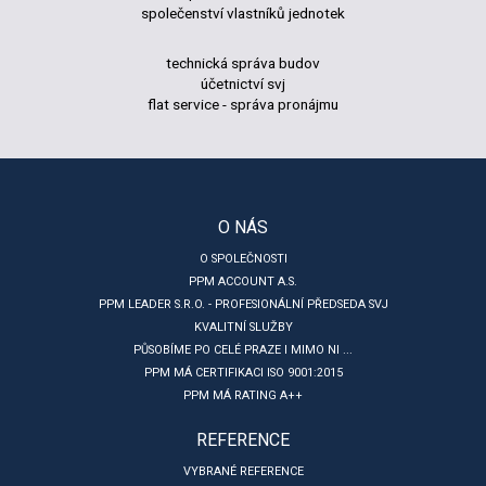
společenství vlastníků jednotek
technická správa budov
účetnictví svj
flat service - správa pronájmu
O NÁS
O SPOLEČNOSTI
PPM ACCOUNT A.S.
PPM LEADER S.R.O. - PROFESIONÁLNÍ PŘEDSEDA SVJ
KVALITNÍ SLUŽBY
PŮSOBÍME PO CELÉ PRAZE I MIMO NI ...
PPM MÁ CERTIFIKACI ISO 9001:2015
PPM MÁ RATING A++
REFERENCE
VYBRANÉ REFERENCE