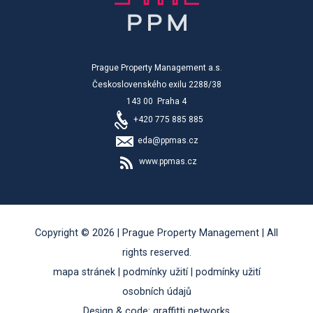
Prague Property Management a.s.
Československého exilu 2288/38
143 00 Praha 4
+420 775 885 885
eda@ppmas.cz
www.ppmas.cz
Copyright © 2026 | Prague Property Management | All
rights reserved.
mapa stránek
|
podmínky užití
|
podmínky užití
osobních údajů
Design & code:
graffitti networks