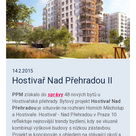
14.2.2015
Hostivař Nad Přehradou II
PPM
získalo do
správy
48 nových bytů u
Hostivařské přehrady. Bytový projekt
Hostivař Nad
Přehradou
je situován na rozhraní Horních Měcholup
a Hostivaře. Hostivař - Nad Přehradou v Praze 10
reflektuje nejnovější trendy bydlení, kdy se vkusně
kombinují výškové budovy s nízkou zástavbou.
Projekt je koncipován s ohledem na stávající okolí a