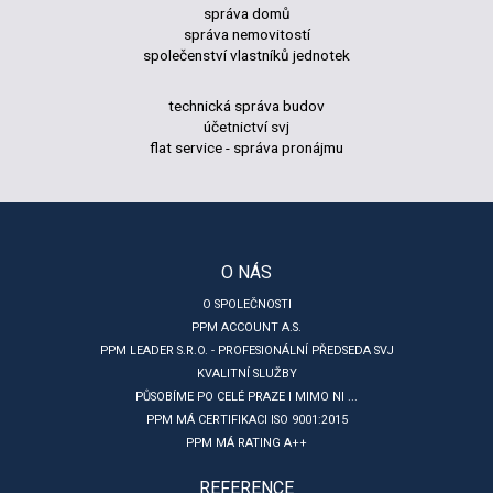
správa domů
správa nemovitostí
společenství vlastníků jednotek
technická správa budov
účetnictví svj
flat service - správa pronájmu
O NÁS
O SPOLEČNOSTI
PPM ACCOUNT A.S.
PPM LEADER S.R.O. - PROFESIONÁLNÍ PŘEDSEDA SVJ
KVALITNÍ SLUŽBY
PŮSOBÍME PO CELÉ PRAZE I MIMO NI ...
PPM MÁ CERTIFIKACI ISO 9001:2015
PPM MÁ RATING A++
REFERENCE