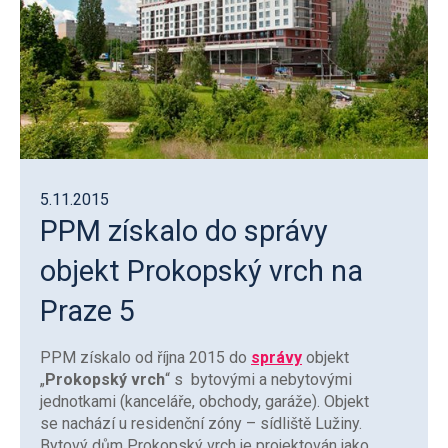
5.11.2015
PPM získalo do správy
objekt Prokopský vrch na
Praze 5
PPM získalo od října 2015 do
správy
objekt
„
Prokopský vrch
“ s bytovými a nebytovými
jednotkami (kanceláře, obchody, garáže). Objekt
se nachází u residenční zóny – sídliště Lužiny.
Bytový dům Prokopský vrch je projektován jako