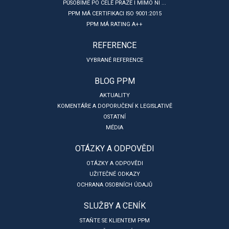
PŮSOBÍME PO CELÉ PRAZE I MIMO NI ...
PPM MÁ CERTIFIKACI ISO 9001:2015
PPM MÁ RATING A++
REFERENCE
VYBRANÉ REFERENCE
BLOG PPM
AKTUALITY
KOMENTÁŘE A DOPORUČENÍ K LEGISLATIVĚ
OSTATNÍ
MÉDIA
OTÁZKY A ODPOVĚDI
OTÁZKY A ODPOVĚDI
UŽITEČNÉ ODKAZY
OCHRANA OSOBNÍCH ÚDAJŮ
SLUŽBY A CENÍK
STAŇTE SE KLIENTEM PPM