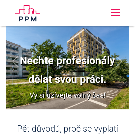
Nechte profesionály
dělat svou práci.
Vy si užívejte volný čas!
Pět důvodů, proč se vyplatí