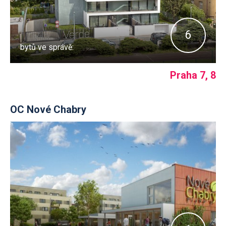
6
bytů ve správě:
Praha 7, 8
OC Nové Chabry