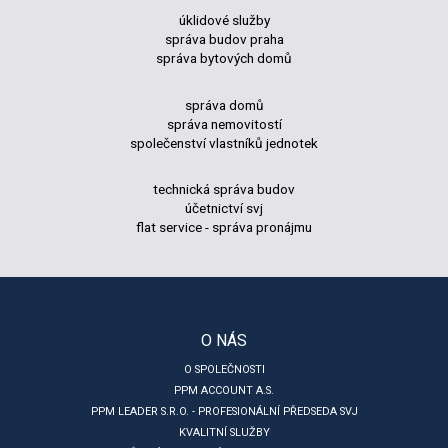
úklidové služby
správa budov praha
správa bytových domů
správa domů
správa nemovitostí
společenství vlastníků jednotek
technická správa budov
účetnictví svj
flat service - správa pronájmu
O NÁS
O SPOLEČNOSTI
PPM ACCOUNT A.S.
PPM LEADER S.R.O. - PROFESIONÁLNÍ PŘEDSEDA SVJ
KVALITNÍ SLUŽBY