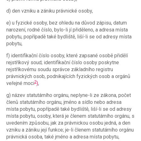
d) den vzniku a zániku právnické osoby,
e) u fyzické osoby, bez ohledu na důvod zápisu, datum
narození, rodné číslo, bylo-li jí přiděleno, a adresa místa
pobytu, popřípadě také bydliště, liší-li se od adresy místa
pobytu,
f) identifikační číslo osoby, které zapsané osobě přidělí
rejstříkový soud; identifikační číslo osoby poskytne
rejstříkovému soudu správce základního registru
právnických osob, podnikajících fyzických osob a orgánů
2
veřejné moci
)
,
g) název statutárního orgánu, neplyne-li ze zákona, počet
členů statutárního orgánu, jméno a sídlo nebo adresa
místa pobytu, popřípadě také bydliště, liší-li se od adresy
místa pobytu, osoby, která je členem statutárního orgánu, s
uvedením způsobu, jak za právnickou osobu jedná, a den
vzniku a zániku její funkce; je-li členem statutárního orgánu
právnická osoba, také jméno a adresa místa pobytu,