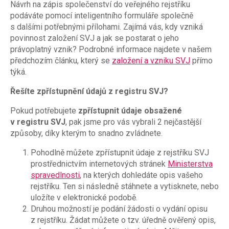
Návrh na zápis společenství do veřejného rejstříku
podáváte pomocí inteligentního formuláře společně
s dalšími potřebnými přílohami. Zajímá vás, kdy vzniká
povinnost založení SVJ a jak se postarat o jeho
právoplatný vznik? Podrobné informace najdete v našem
předchozím článku, který se
založení a vzniku SVJ
přímo
týká.
Řešíte zpřístupnění údajů z registru SVJ?
Pokud potřebujete
zpřístupnit údaje obsažené
v registru SVJ
, pak jsme pro vás vybrali 2 nejčastější
způsoby, díky kterým to snadno zvládnete.
Pohodlně můžete zpřístupnit údaje z rejstříku SVJ
prostřednictvím internetových stránek
Ministerstva
spravedlnosti
, na kterých dohledáte opis vašeho
rejstříku. Ten si následně stáhnete a vytisknete, nebo
uložíte v elektronické podobě.
Druhou možností je podání žádosti o vydání opisu
z rejstříku. Žádat můžete o tzv. úředně ověřený opis,