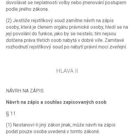
dovolávat se neplatnosti volby nebo jmenování postupem
podle jiného zákona.
(2) Jestliže rejstříkový soud zamítne návrh na zápis
osoby, která je členem orgánu právnické osoby, hledí se na
její povolání do funkce, jako by se nestalo; tím nejsou
dotčena práva třetích osob nabytá v dobré víře. Zamítavé
rozhodnutí rejstříkový soud po nabytí právní moci zveřejní.
HLAVA II
NÁVRH NA ZÁPIS
Návrh na zápis a souhlas zapisovaných osob
§ 11
(1) Nestanoví-li jiný zákon jinak, může návrh na zápis
podat pouze osoba uvedená v tomto zákoně.