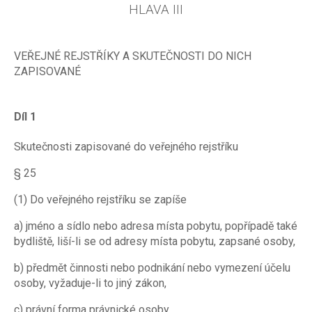
HLAVA III
VEŘEJNÉ REJSTŘÍKY A SKUTEČNOSTI DO NICH
ZAPISOVANÉ
Díl 1
Skutečnosti zapisované do veřejného rejstříku
§ 25
(1) Do veřejného rejstříku se zapíše
a) jméno a sídlo nebo adresa místa pobytu, popřípadě také
bydliště, liší-li se od adresy místa pobytu, zapsané osoby,
b) předmět činnosti nebo podnikání nebo vymezení účelu
osoby, vyžaduje-li to jiný zákon,
c) právní forma právnické osoby,