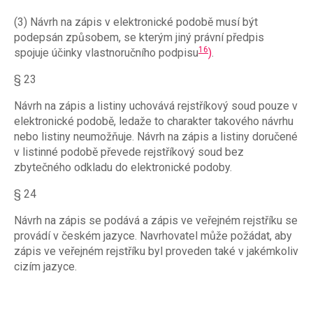
(3) Návrh na zápis v elektronické podobě musí být
podepsán způsobem, se kterým jiný právní předpis
16
spojuje účinky vlastnoručního podpisu
)
.
§ 23
Návrh na zápis a listiny uchovává rejstříkový soud pouze v
elektronické podobě, ledaže to charakter takového návrhu
nebo listiny neumožňuje. Návrh na zápis a listiny doručené
v listinné podobě převede rejstříkový soud bez
zbytečného odkladu do elektronické podoby.
§ 24
Návrh na zápis se podává a zápis ve veřejném rejstříku se
provádí v českém jazyce. Navrhovatel může požádat, aby
zápis ve veřejném rejstříku byl proveden také v jakémkoliv
cizím jazyce.