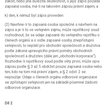
zákon, nebo jiná důležitá skutečnost, o jejíž zápis požádá
zapsaná osoba, má-li na takovém zápisu právní zájem, a
k) den, k němuž byl zápis proveden.
(2) Navrhne-li to zapsaná osoba společně s návrhem na
zápis a je-li to ve veřejném zájmu, může rejstříkový soud
rozhodnout, že se údaje zapsané do veřejného rejstříku o
členech orgánů a o sídle zapsané osoby znepřístupní
veřejnosti; to neplatí pro obchodní společnosti a družstva
podle zákona upravujícího právní poměry obchodních
společností a družstev (dále jen „obchodní korporace“).
Rozhodne-li rejstříkový soud podle věty první, může opis
zápisu podle § 3 až 5 obdržet pouze zapsaná osoba nebo
ten, kdo na tom má právní zájem, a § 2 odst. 2 se
nepoužije. Údaje o členech orgánu odborové organizace
se zpřístupní veřejnosti jen na základě písemné žádosti
odborové organizace.
Díl 2