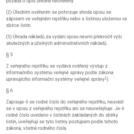
požádá o opis úředně neověřený.
(2) Úředním ověřením se potvrzuje shoda opisu se
zápisem ve veřejném rejstříku nebo s listinou uloženou ve
sbírce listin.
(3) Úhrada nákladů za vydání opisu nesmí překročit výši
skutečných a účelných administrativních nákladů.
§ 5
Z veřejného rejstříku se vydává ověřený výstup z
informačního systému veřejné správy podle zákona
1
upravujícího informační systémy veřejné správy
)
.
§ 6
Zapisuje-li se rodné číslo do veřejného rejstříku, neuvádí
se v opisu z veřejného rejstříku ani se neuveřejňuje. Je-li
rodné číslo uvedeno v listinách zakládaných do sbírky
listin, uveřejňují se tyto listiny postupem podle tohoto
zákona, včetně rodného čísla.