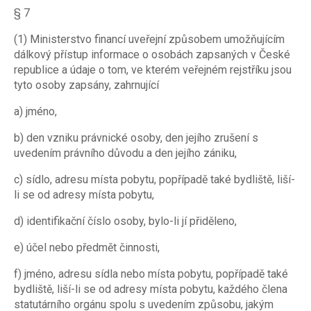
§ 7
(1) Ministerstvo financí uveřejní způsobem umožňujícím
dálkový přístup informace o osobách zapsaných v České
republice a údaje o tom, ve kterém veřejném rejstříku jsou
tyto osoby zapsány, zahrnující
a) jméno,
b) den vzniku právnické osoby, den jejího zrušení s
uvedením právního důvodu a den jejího zániku,
c) sídlo, adresu místa pobytu, popřípadě také bydliště, liší-
li se od adresy místa pobytu,
d) identifikační číslo osoby, bylo-li jí přiděleno,
e) účel nebo předmět činnosti,
f) jméno, adresu sídla nebo místa pobytu, popřípadě také
bydliště, liší-li se od adresy místa pobytu, každého člena
statutárního orgánu spolu s uvedením způsobu, jakým