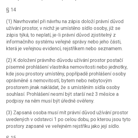
§ 14
(1) Navrhovatel při návrhu na zápis doloží právní důvod
užívání prostor, v nichž je umístěno sídlo osoby, jíž se
zápis týká; to neplatí, je-li právní důvod zjistitelný z
informačního systému veřejné správy nebo jeho části,
která je veřejnou evidencí, rejstříkem nebo seznamem.
(2) K doložení právního důvodu užívání prostor postačí
písemné prohlášení vlastníka nemovitosti nebo jednotky,
kde jsou prostory umístěny, popřípadě prohlášení osoby
oprávněné s nemovitostí, bytem nebo nebytovým
prostorem jinak nakládat, že s umístěním sídla osoby
souhlasí. Prohlášení nesmí být starší než 3 měsíce a
podpisy na něm musí být úředně ověřeny.
(3) Zapsaná osoba musí mít právní důvod užívání prostor
uvedených v odstavci 1 po celou dobu, po kterou jsou tyto
prostory zapsané ve veřejném rejstříku jako její sídlo.
§ 15