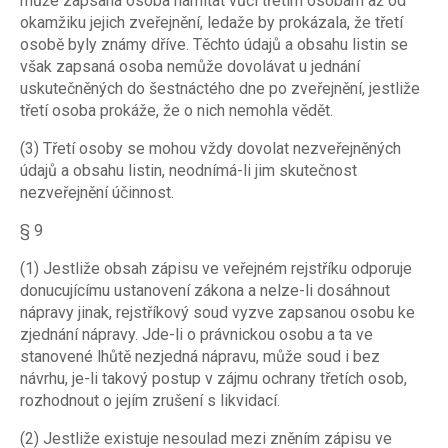
může zapsaná osoba namítat vůči třetím osobám až od
okamžiku jejich zveřejnění, ledaže by prokázala, že třetí
osobě byly známy dříve. Těchto údajů a obsahu listin se
však zapsaná osoba nemůže dovolávat u jednání
uskutečněných do šestnáctého dne po zveřejnění, jestliže
třetí osoba prokáže, že o nich nemohla vědět.
(3) Třetí osoby se mohou vždy dovolat nezveřejněných
údajů a obsahu listin, neodnímá-li jim skutečnost
nezveřejnění účinnost.
§ 9
(1) Jestliže obsah zápisu ve veřejném rejstříku odporuje
donucujícímu ustanovení zákona a nelze-li dosáhnout
nápravy jinak, rejstříkový soud vyzve zapsanou osobu ke
zjednání nápravy. Jde-li o právnickou osobu a ta ve
stanovené lhůtě nezjedná nápravu, může soud i bez
návrhu, je-li takový postup v zájmu ochrany třetích osob,
rozhodnout o jejím zrušení s likvidací.
(2) Jestliže existuje nesoulad mezi zněním zápisu ve