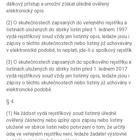
dálkový přístup a umožní získat úředně ověřený
elektronický opis.
(2) O skutečnostech zapsaných do veřejného rejstříku a
listinách uložených do sbírky listin před 1. lednem 1997
vydá rejstříkový soud vždy jen listinný opis, ledaže jsou i
zápisy o těchto skutečnostech nebo listiny již uchovávány
v elektronické podobě; to neplatí, jde-li o spolkový rejstřík.
(3) O skutečnostech zapsaných do spolkového rejstříku a
listinách uložených do sbírky listin před 1. lednem 2017
vydá rejstříkový soud vždy jen listinný opis, ledaže jsou i
zápisy o těchto skutečnostech nebo listiny již uchovány v
elektronické podobě.
§ 4
(1) Na žádost vydá rejstříkový soud listinný úředně
ověřený částečný nebo úplný opis zápisu nebo listiny
uložené ve sbírce listin nebo potvrzení o tom, že určitý
údaj ve veřejném rejstříku není, ledaže žadatel výslovně