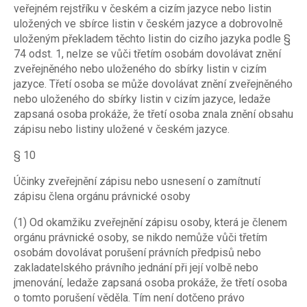
veřejném rejstříku v českém a cizím jazyce nebo listin
uložených ve sbírce listin v českém jazyce a dobrovolně
uloženým překladem těchto listin do cizího jazyka podle §
74 odst. 1, nelze se vůči třetím osobám dovolávat znění
zveřejněného nebo uloženého do sbírky listin v cizím
jazyce. Třetí osoba se může dovolávat znění zveřejněného
nebo uloženého do sbírky listin v cizím jazyce, ledaže
zapsaná osoba prokáže, že třetí osoba znala znění obsahu
zápisu nebo listiny uložené v českém jazyce.
§ 10
Účinky zveřejnění zápisu nebo usnesení o zamítnutí
zápisu člena orgánu právnické osoby
(1) Od okamžiku zveřejnění zápisu osoby, která je členem
orgánu právnické osoby, se nikdo nemůže vůči třetím
osobám dovolávat porušení právních předpisů nebo
zakladatelského právního jednání při její volbě nebo
jmenování, ledaže zapsaná osoba prokáže, že třetí osoba
o tomto porušení věděla. Tím není dotčeno právo