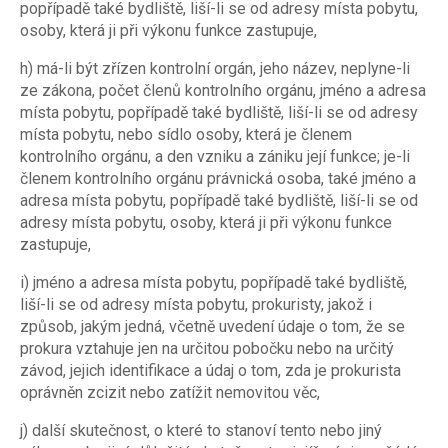
popřípadě také bydliště, liší-li se od adresy místa pobytu,
osoby, která ji při výkonu funkce zastupuje,
h) má-li být zřízen kontrolní orgán, jeho název, neplyne-li
ze zákona, počet členů kontrolního orgánu, jméno a adresa
místa pobytu, popřípadě také bydliště, liší-li se od adresy
místa pobytu, nebo sídlo osoby, která je členem
kontrolního orgánu, a den vzniku a zániku její funkce; je-li
členem kontrolního orgánu právnická osoba, také jméno a
adresa místa pobytu, popřípadě také bydliště, liší-li se od
adresy místa pobytu, osoby, která ji při výkonu funkce
zastupuje,
i) jméno a adresa místa pobytu, popřípadě také bydliště,
liší-li se od adresy místa pobytu, prokuristy, jakož i
způsob, jakým jedná, včetně uvedení údaje o tom, že se
prokura vztahuje jen na určitou pobočku nebo na určitý
závod, jejich identifikace a údaj o tom, zda je prokurista
oprávněn zcizit nebo zatížit nemovitou věc,
j) další skutečnost, o které to stanoví tento nebo jiný