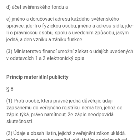
d) účel svěřenského fondu a
e) jméno a doručovací adresu každého svěřenského
správce, jde-li o fyzickou osobu, jméno a adresu sídla, jde-
li o právnickou osobu, spolu s uvedením způsobu, jakým
jedná, a den vzniku a zániku funkce.
(3) Ministerstvo financí umožní získat o údajích uvedených
v odstavcích 1 a 2 elektronický opis.
Princip materiální publicity
§ 8
(1) Proti osobě, která právně jedná důvěřujíc údaji
zapsanému do veřejného rejstříku, nemá ten, jehož se
zápis týká, právo namítnout, že zápis neodpovídá
skutečnosti.
(2) Údaje a obsah listin, jejichž zveřejnění zákon ukládá,