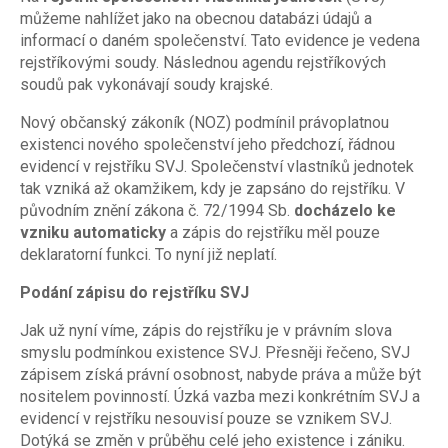
můžeme nahlížet jako na obecnou databázi údajů a
informací o daném společenství. Tato evidence je vedena
rejstříkovými soudy. Následnou agendu rejstříkových
soudů pak vykonávají soudy krajské.
Nový občanský zákoník (NOZ) podmínil právoplatnou
existenci nového společenství jeho předchozí, řádnou
evidencí v rejstříku SVJ. Společenství vlastníků jednotek
tak vzniká až okamžikem, kdy je zapsáno do rejstříku. V
původním znění zákona č. 72/1994 Sb.
docházelo ke
vzniku automaticky
a zápis do rejstříku měl pouze
deklaratorní funkci. To nyní již neplatí.
Podání zápisu do rejstříku SVJ
Jak už nyní víme, zápis do rejstříku je v právním slova
smyslu podmínkou existence SVJ. Přesněji řečeno, SVJ
zápisem získá právní osobnost, nabyde práva a může být
nositelem povinností. Úzká vazba mezi konkrétním SVJ a
evidencí v rejstříku nesouvisí pouze se vznikem SVJ.
Dotýká se změn v průběhu celé jeho existence i zániku.