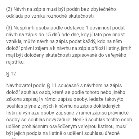
(2) Návrh na zápis musí být podán bez zbytečného
odkladu po vzniku rozhodné skutečnosti.
(3) Nesplní-li osoba podle odstavce 1 povinnost podat
návrh na zápis do 15 dnů ode dne, kdy jí tato povinnost
vznikla, může návrh na zápis podat každý, kdo na něm
doloží právní zájem a k návrhu na zápis přiloží listiny, jimiž
mají být doloženy skutečnosti zapisované do veřejného
rejstříku.
§ 12
Navrhovatel podle § 11 současně s návrhem na zápis
doloží souhlas osob, které se podle tohoto nebo jiného
zákona zapisují v rámci zápisu osoby, ledaže takovýto
souhlas plyne z jiných k návrhu na zápis dokládaných
listin; u výmazu osoby zapsané v rámci zápisu právnické
osoby se souhlas nevyžaduje. Není-li souhlas těchto osob
udělen prohlášením osvědčeným veřejnou listinou, musí
být jejich podpis na listině o udělení souhlasu úředně