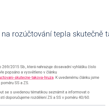
 na rozúčtování tepla skutečně 
o 269/2015 Sb., která nahrazuje dosavadní vyhlášku číslo
ře popsáno a vysvětleno v článku
uctovani-skutecne-takova-hruza
. K uvedenému článku jsme
. poměru SS a ZS.
ut se s uvedenou tématikou seznámit a informovat o
ostí doporučujeme rozdělení ZS a SS v poměru 40/60.