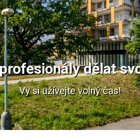
profesionály dělat svo
Vy si užívejte volný čas!