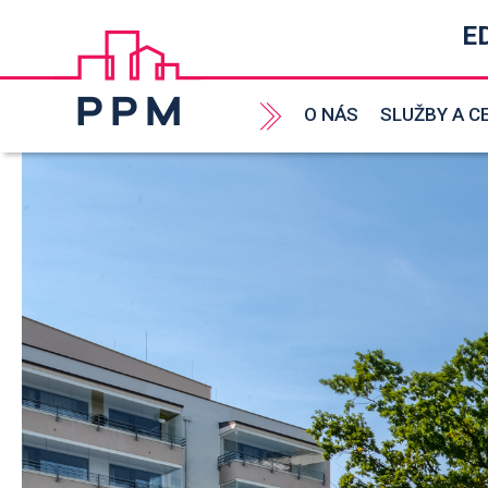
E
O NÁS
SLUŽBY A C