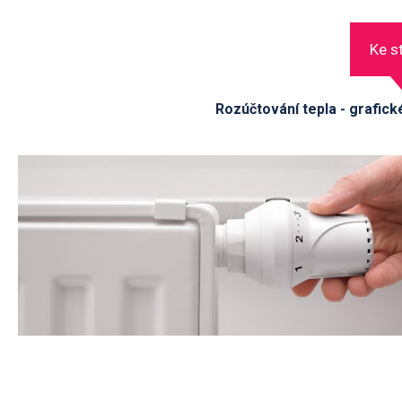
Ke s
Rozúčtování tepla - grafic